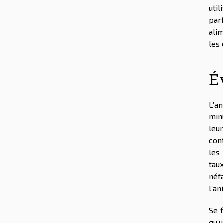
uti
par
ali
les 
É
L’a
min
leu
con
les
tau
néfa
l’an
Se 
qu’