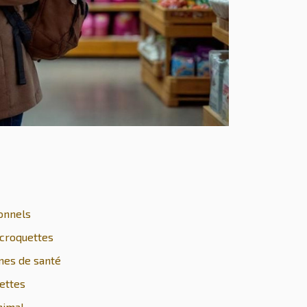
ionnels
croquettes
mes de santé
uettes
animal