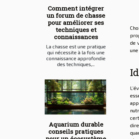
Comment intégrer
un forum de chasse
pour améliorer ses
Cho
techniques et
prop
connaissances
de 
La chasse est une pratique
une 
qui nécessite à la fois une
connaissance approfondie
des techniques,...
Id
L’é
ess
app
nut
cer
Aquarium durable
dir
conseils pratiques
qua
pour un écosystème