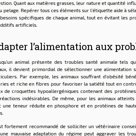
stion. Quant aux matières grasses, leur nature et quantité infl
u pelage. Repérer tous ces éléments sur l’étiquette aide à sé
 besoins spécifiques de chaque animal, tout en évitant les pr
dditifs artificiels.
dapter l’alimentation aux pro
squ’un animal présente des troubles santé animale tels qu
aux, il devient primordial de sélectionner une alimentation
ticuliers. Par exemple, les animaux souffrant d’obésité bén
ries et riche en fibres pour favoriser la satiété tout en contrô
ix de croquettes hypoallergéniques contenant des protéines
 réactions indésirables. De même, pour les animaux atteints
c une teneur réduite en phosphore et en protéines de haute
s.
est fortement recommandé de solliciter un vétérinaire conseil
 une mauvaise adaptation du régime peut aggraver les troub