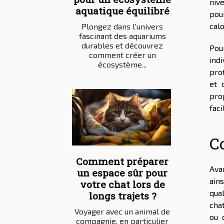
nive
aquatique équilibré
pou
cal
Plongez dans l'univers
fascinant des aquariums
durables et découvrez
Pour
comment créer un
indi
écosystème...
pro
et 
pro
faci
C
Comment préparer
Ava
un espace sûr pour
ains
votre chat lors de
qual
longs trajets ?
cha
Voyager avec un animal de
ou 
compagnie, en particulier