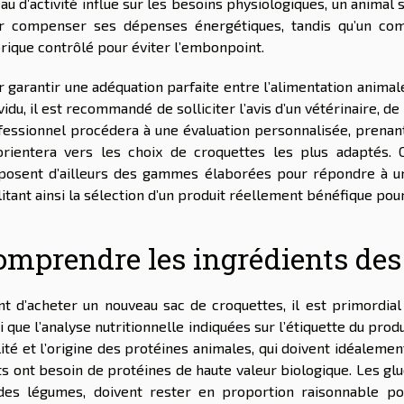
au d’activité influe sur les besoins physiologiques, un animal 
r compenser ses dépenses énergétiques, tandis qu’un com
orique contrôlé pour éviter l’embonpoint.
 garantir une adéquation parfaite entre l’alimentation animale
vidu, il est recommandé de solliciter l’avis d’un vétérinaire, d
fessionnel procédera à une évaluation personnalisée, prena
orientera vers les choix de croquettes les plus adaptés.
posent d’ailleurs des gammes élaborées pour répondre à une
litant ainsi la sélection d’un produit réellement bénéfique pour
omprendre les ingrédients des
nt d’acheter un nouveau sac de croquettes, il est primordia
i que l’analyse nutritionnelle indiquées sur l’étiquette du prod
ité et l’origine des protéines animales, qui doivent idéalement
ts ont besoin de protéines de haute valeur biologique. Les gl
des légumes, doivent rester en proportion raisonnable p