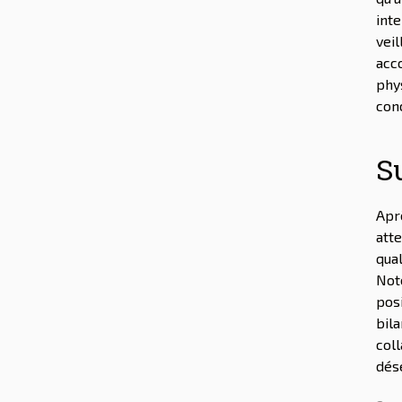
int
vei
acc
phy
con
Su
Apr
atte
qual
Not
posi
bila
col
désé