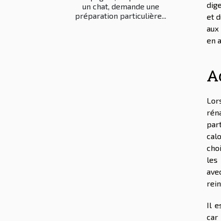
dige
un chat, demande une
préparation particulière...
et d
aux
en a
A
Lor
rén
par
calo
cho
les
ave
rein
Il 
car