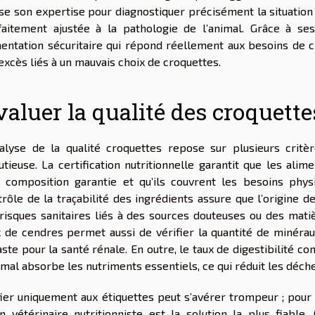
lise son expertise pour diagnostiquer précisément la situatio
faitement ajustée à la pathologie de l’animal. Grâce à ses
mentation sécuritaire qui répond réellement aux besoins de c
excès liés à un mauvais choix de croquettes.
valuer la qualité des croquette
nalyse de la qualité croquettes repose sur plusieurs critè
utieuse. La certification nutritionnelle garantit que les ali
r composition garantie et qu’ils couvrent les besoins phys
trôle de la traçabilité des ingrédients assure que l’origine 
 risques sanitaires liés à des sources douteuses ou des mat
x de cendres permet aussi de vérifier la quantité de minéra
ste pour la santé rénale. En outre, le taux de digestibilité cons
imal absorbe les nutriments essentiels, ce qui réduit les déch
fier uniquement aux étiquettes peut s’avérer trompeur ; pour 
un vétérinaire nutritionniste est la solution la plus fiable