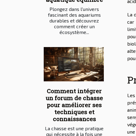
acid
Plongez dans l'univers
La 
fascinant des aquariums
durables et découvrez
car
comment créer un
lim
écosystème...
pou
bio
alt
pou
Pr
Comment intégrer
Les
un forum de chasse
pré
pour améliorer ses
ani
techniques et
sen
connaissances
vég
La chasse est une pratique
une
qui nécessite à la fois une