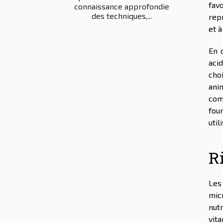
fav
connaissance approfondie
des techniques,...
rep
et à
En 
aci
cho
ani
com
four
util
R
Les
mic
nut
vit