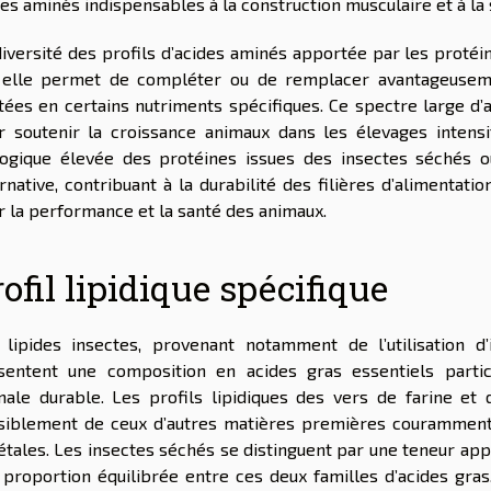
es aminés indispensables à la construction musculaire et à la 
diversité des profils d’acides aminés apportée par les protéi
 elle permet de compléter ou de remplacer avantageusemen
itées en certains nutriments spécifiques. Ce spectre large d
r soutenir la croissance animaux dans les élevages intensif
logique élevée des protéines issues des insectes séchés o
ernative, contribuant à la durabilité des filières d’alimentat
r la performance et la santé des animaux.
ofil lipidique spécifique
 lipides insectes, provenant notamment de l’utilisation 
sentent une composition en acides gras essentiels partic
male durable. Les profils lipidiques des vers de farine et
siblement de ceux d’autres matières premières couramment ut
étales. Les insectes séchés se distinguent par une teneur app
 proportion équilibrée entre ces deux familles d’acides gr