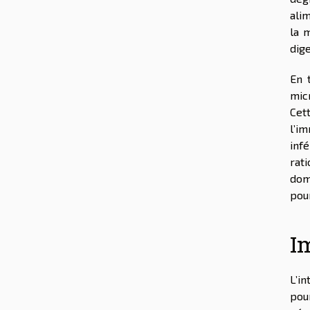
ali
la m
dig
En 
mic
Cet
l’i
inf
rat
dome
pour
I
L’i
pou