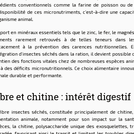
rédients conventionnels comme la farine de poisson ou de 
disponibilité de ces micronutriments, c’est-à-dire une capaci
rganisme animal.
port en minéraux essentiels tels que le zinc, le fer, le magnés
ments rarement retrouvés à de telles teneurs dans les 
icacement à la prévention des carences nutritionnelles. 
tégration d’insectes séchés dans la ration, il devient possible 
ntien des fonctions vitales chez de nombreuses espèces anima
 à des déficits micronutritionnels. Ce choix alimentaire inno
male durable et performante.
bre et chitine : intérêt digestif
fibre insectes séchés, constituée principalement de chitine
mentation animale, notamment pour son impact sur la san
èces, la chitine, polysaccharide unique des exosquelettes, t
adée, favorisant ainsi le transit et limitant les troubles dige