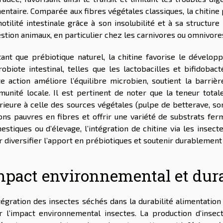
mentaire. Comparée aux fibres végétales classiques, la chitin
otilité intestinale grâce à son insolubilité et à sa structure
estion animaux, en particulier chez les carnivores ou omnivore
tant que prébiotique naturel, la chitine favorise le dévelo
robiote intestinal, telles que les lactobacilles et bifidobact
te action améliore l’équilibre microbien, soutient la barrièr
mmunité locale. Il est pertinent de noter que la teneur tota
érieure à celle des sources végétales (pulpe de betterave, so
ions pauvres en fibres et offrir une variété de substrats fer
stiques ou d’élevage, l’intégration de chitine via les insect
 diversifier l’apport en prébiotiques et soutenir durablement 
mpact environnemental et dura
ntégration des insectes séchés dans la durabilité alimentatio
r l’impact environnemental insectes. La production d’insec