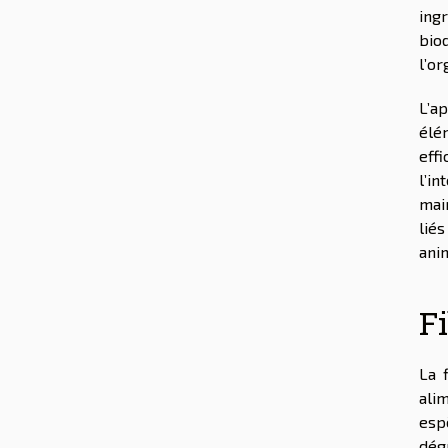
ing
bio
l’o
L’ap
élé
eff
l’in
mai
liés
ani
Fi
La 
ali
esp
dégr