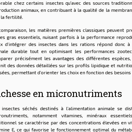
orable chez certains insectes qu'avec des sources traditionne
roduction animaux, en contribuant à la qualité de la membrane
 la fertilité.
comparaison, les matières premières classiques peuvent pré
des gras essentiels, nuisant parfois à la performance reprod
ix d’intégrer des insectes dans les rations répond donc à 
male durable tout en optimisant les performances zootec
parer précisément les avantages des différentes espèces,
nit des données détaillées sur les profils lipidique et nutri
isées, permettant d’orienter les choix en fonction des besoins
ichesse en micronutriments
 insectes séchés destinés à l’alimentation animale se di
ronutriments, notamment vitamines, minéraux essentiel
ritionnel se caractérise par des concentrations élevées en vi
amine E, ce qui favorise le fonctionnement optimal du méta