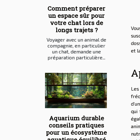
Comment préparer
un espace sûr pour
votre chat lors de
Vous
longs trajets ?
sus
Voyager avec un animal de
doss
compagnie, en particulier
et 
un chat, demande une
préparation particulière...
A
Les
fré
d’un
qui
Aquarium durable
éga
conseils pratiques
ani
pour un écosystème
nut
aquatique équilibré